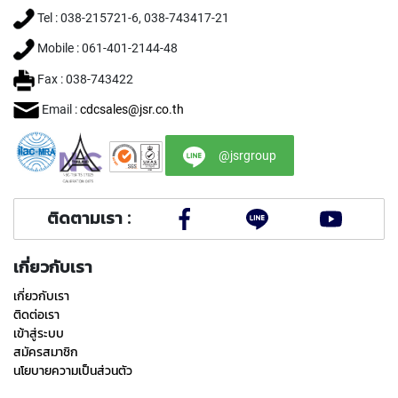
(
Tel : 038-215721-6, 038-743417-21
F
O
Mobile : 061-401-2144-48
R
B
Fax : 038-743422
L
I
Email :
cdcsales@jsr.co.th
N
D
H
@jsrgroup
O
L
E
ติดตามเรา :
)
Y
เกี่ยวกับเรา
A
M
เกี่ยวกับเรา
A
ติดต่อเรา
W
เข้าสู่ระบบ
A
สมัครสมาชิก
นโยบายความเป็นส่วนตัว
S
P