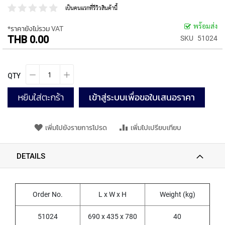
P
เป็นคนแรกที่รีวิวสินค้านี้
E
T
พร้อมส่ง
*ราคายังไม่รวม VAT
A
THB 0.00
SKU
51024
P
S
Y
QTY
A
M
หยิบใส่ตะกร้า
เข้าสู่ระบบเพื่อขอใบเสนอราคา
A
W
A
เพิ่มไปยังรายการโปรด
เพิ่มไปเปรียบเทียบ
S
P
DETAILS
I
R
A
L
Order No.
L x W x H
Weight (kg)
F
L
51024
690 x 435 x 780
40
U