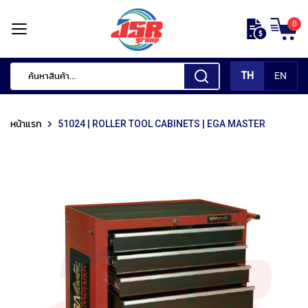
ข้าม
0
ไป
หน้า
ยัง
แรก
เนื้อหา
TH
EN
สินค้า
ของ
หน้าแรก
51024 | ROLLER TOOL CABINETS | EGA MASTER
เรา
เ
ค
รื่
อ
ง
มื
อ
กั
ด
แ
ต่