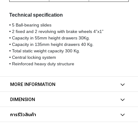
T
E
D
Technical specification
T
A
• 5 Ball-bearing slides
P
• 2 fixed and 2 revolving with brake wheels 4”x1”
S
• Capacity in 55mm height drawers 30Kg.
(
• Capacity in 135mm height drawers 40 Kg.
F
• Total static weight capacity 300 Kg.
O
• Central locking system
R
• Reinforced heavy duty structure
T
H
R
O
MORE INFORMATION
U
G
DIMENSION
H
H
O
การรีวิวสินค้า
L
E
)