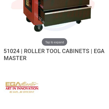
ง
โ
ล
ห
ะ
สิ
น
ค้
Tap to expand
า
51024 | ROLLER TOOL CABINETS | EGA
แ
MASTER
น
ะ
นำ
T
A
P
S
P
I