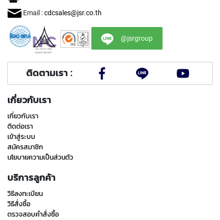
(
F
Email :
cdcsales@jsr.co.th
O
R
B
@jsrgroup
L
I
N
ติดตามเรา :
D
H
O
เกี่ยวกับเรา
L
E
เกี่ยวกับเรา
)
ติดต่อเรา
เข้าสู่ระบบ
Y
สมัครสมาชิก
A
นโยบายความเป็นส่วนตัว
M
A
บริการลูกค้า
W
A
วิธีลงทะเบียน
วิธีสั่งซื้อ
S
ตรวจสอบคำสั่งซื้อ
P