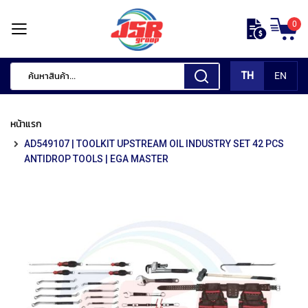
ข้าม
0
ไป
หน้า
ยัง
แรก
เนื้อหา
TH
EN
สินค้า
ของ
หน้าแรก
เรา
AD549107 | TOOLKIT UPSTREAM OIL INDUSTRY SET 42 PCS
เ
ANTIDROP TOOLS | EGA MASTER
ค
รื่
อ
ง
มื
อ
กั
ด
แ
ต่