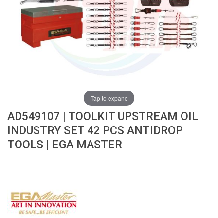
ง
โ
ล
ห
ะ
สิ
น
ค้
า
Tap to expand
แ
AD549107 | TOOLKIT UPSTREAM OIL
น
ะ
INDUSTRY SET 42 PCS ANTIDROP
นำ
TOOLS | EGA MASTER
T
A
P
S
P
I