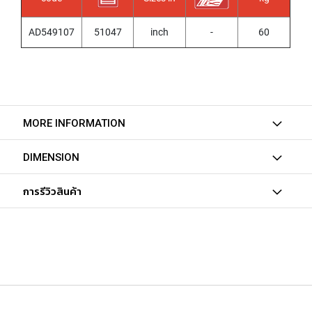
T
E
D
AD549107
51047
inch
-
60
T
A
P
S
(
F
O
MORE INFORMATION
R
T
DIMENSION
H
R
O
การรีวิวสินค้า
U
G
H
H
O
L
E
)