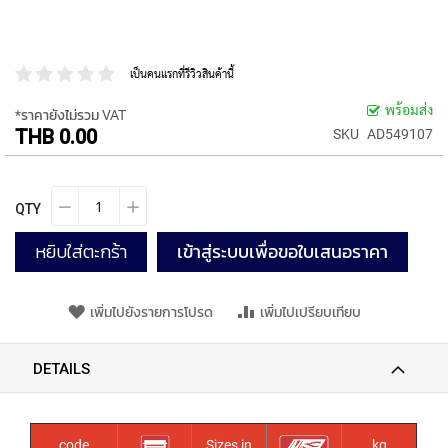
P
E
T
A
เป็นคนแรกที่รีวิวสินค้านี้
P
S
พร้อมส่ง
*ราคายังไม่รวม VAT
THB 0.00
SKU
AD549107
Y
A
M
A
QTY
W
A
หยิบใส่ตะกร้า
เข้าสู่ระบบเพื่อขอใบเสนอราคา
S
P
เพิ่มไปยังรายการโปรด
เพิ่มไปเปรียบเทียบ
I
R
A
DETAILS
L
F
L
U
code
Sizes in
kg