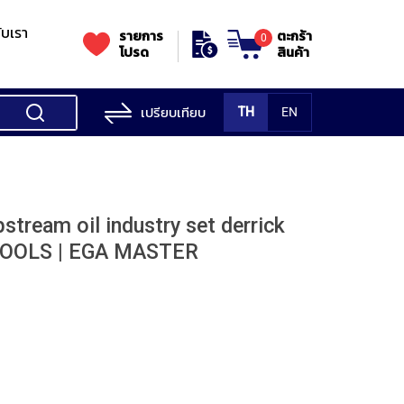
กับเรา
รายการ
ตะกร้า
0
โปรด
สินค้า
เปรียบเทียบ
TH
EN
ess Testing
nes
STANDS
Rockwell
s/Vickers
Stands
Accessori
Hardness
stream oil industry set derrick
ess
SK
Testing
TOOLS | EGA MASTER
MITUTOYO
NOGA
NOGA
MIT
ng
NIIGATASEIKI
Machine
ne
MITUTOYO
TUTOYO