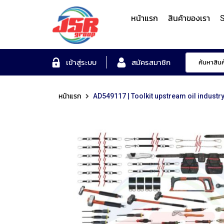
หน้าแรก
สินค้าของเรา
S
Form Measuring Syst
เข้าสู่ระบบ
สมัครสมาชิก
หน้าแรก
AD549117 | Toolkit upstream oil indust
Roundness/Cylindricit
scope
Varifocal
Illuminated
Objectives
Roughness/Contour M
Lens
Magnifier
System
MITUTOYO
TOYO
MITUTOYO
OTSUKA
MITUTOYO