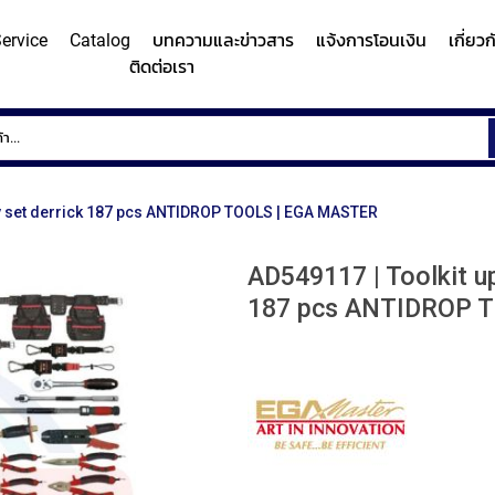
ervice
Catalog
บทความและข่าวสาร
แจ้งการโอนเงิน
เกี่ยว
ติดต่อเรา
ems
Surface
Hardn
Roughness
Machi
and
ry set derrick 187 pcs ANTIDROP TOOLS | EGA MASTER
Contour
Micro
y/Surface
Contour
Surface
Roundness
Measuring
Vicker
easuring
Measuring
Roughness
Measuring
AD549117 | Toolkit up
System
Hardn
Instrument
Instrument
Instrument
187 pcs ANTIDROP 
(Surface
Testi
MITUTOYO
MITUTOYO
MITUTOYO
Texture
Machi
Measuring
MI
Instrument)
MITUTOYO