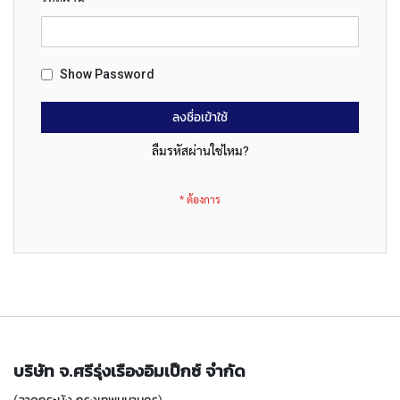
ง
โ
ล
ห
ะ
Show Password
สิ
ลงชื่อเข้าใช้
น
ลืมรหัสผ่านใช่ไหม?
ค้
า
แ
น
ะ
นำ
T
A
P
S
บริษัท จ.ศรีรุ่งเรืองอิมเป็กซ์ จำกัด
P
I