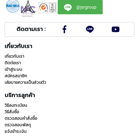
T
E
@jsrgroup
D
T
A
ติดตามเรา :
P
S
(
เกี่ยวกับเรา
F
O
เกี่ยวกับเรา
R
ติดต่อเรา
T
เข้าสู่ระบบ
H
สมัครสมาชิก
R
นโยบายความเป็นส่วนตัว
O
U
บริการลูกค้า
G
H
วิธีลงทะเบียน
H
วิธีสั่งซื้อ
O
ตรวจสอบคำสั่งซื้อ
L
E
ตรวจสอบพัสดุ
)
แจ้งชำระเงิน