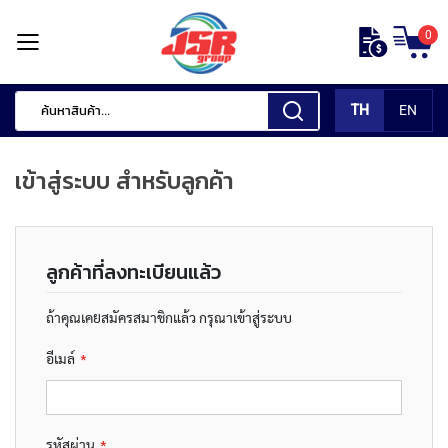
ข้าม
0
ไป
หน้า
ยัง
แรก
เนื้อหา
TH
EN
สินค้า
ของ
เข้าสู่ระบบ สำหรับลูกค้า
เรา
เ
ค
ลูกค้าที่ลงทะเบียนแล้ว
รื่
อ
ง
ถ้าคุณเคยสมัครสมาชิกแล้ว กรุณาเข้าสู่ระบบ
มื
อ
อีเมล์
กั
ด
แ
ต่
รหัสผ่าน