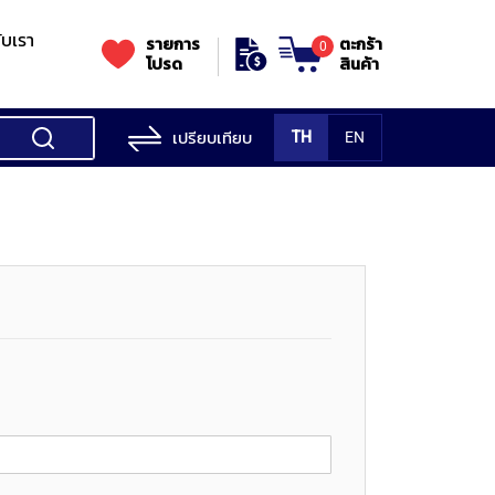
กับเรา
รายการ
ตะกร้า
0
โปรด
สินค้า
เปรียบเทียบ
TH
EN
ess Testing
nes
STANDS
Rockwell
s/Vickers
Stands
Accessori
Hardness
ess
SK
Testing
MITUTOYO
NOGA
NOGA
MIT
ng
NIIGATASEIKI
Machine
ne
MITUTOYO
TUTOYO