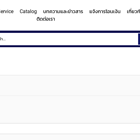
ervice
Catalog
บทความและข่าวสาร
แจ้งการโอนเงิน
เกี่ยว
ติดต่อเรา
ems
Surface
Hardn
Roughness
Machi
and
Contour
Micro
y/Surface
Contour
Surface
Roundness
Measuring
Vicker
easuring
Measuring
Roughness
Measuring
System
Hardn
Instrument
Instrument
Instrument
(Surface
Testi
MITUTOYO
MITUTOYO
MITUTOYO
Texture
Machi
Measuring
MI
Instrument)
MITUTOYO