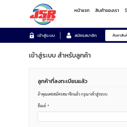
หน้าแรก
สินค้าของเรา
S
Form Measuring Syst
เข้าสู่ระบบ
สมัครสมาชิก
เข้าสู่ระบบ สำหรับลูกค้า
Roundness/Cylindricit
scope
Varifocal
Illuminated
Objectives
Roughness/Contour M
Lens
Magnifier
System
MITUTOYO
ลูกค้าที่ลงทะเบียนแล้ว
TOYO
MITUTOYO
OTSUKA
MITUTOYO
ถ้าคุณเคยสมัครสมาชิกแล้ว กรุณาเข้าสู่ระบบ
อีเมล์