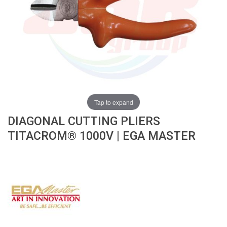
ง
โ
ล
ห
ะ
สิ
น
ค้
า
Tap to expand
แ
DIAGONAL CUTTING PLIERS
น
ะ
TITACROM® 1000V | EGA MASTER
นำ
T
A
P
S
P
I