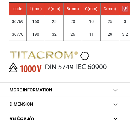
Y
code
L(mm)
A(mm)
B(mm)
C(mm)
D(mm)
A
M
A
36769
160
25
20
10
25
3
W
A
36770
190
32
26
11
29
3.2
S
P
I
R
A
L
F
L
U
MORE INFORMATION
T
E
D
DIMENSION
T
A
การรีวิวสินค้า
P
S