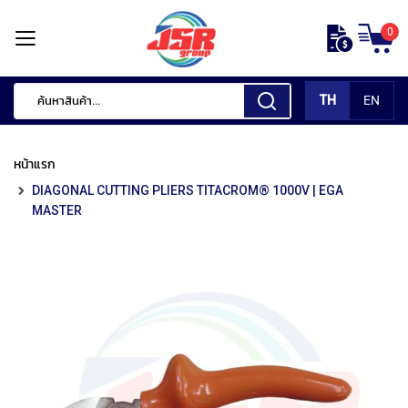
ข้าม
0
ไป
หน้า
ยัง
แรก
เนื้อหา
TH
EN
สินค้า
ของ
หน้าแรก
เรา
DIAGONAL CUTTING PLIERS TITACROM® 1000V | EGA
เ
MASTER
ค
รื่
อ
ง
มื
อ
กั
ด
แ
ต่