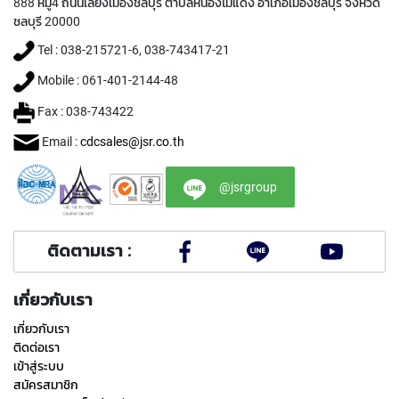
888 หมู่4 ถนนเลี่ยงเมืองชลบุรี ตำบลหนองไม้แดง อำเภอเมืองชลบุรี จังหวัด
I
ชลบุรี 20000
R
A
Tel : 038-215721-6, 038-743417-21
L
F
Mobile : 061-401-2144-48
L
Fax : 038-743422
U
T
Email :
cdcsales@jsr.co.th
E
D
T
@jsrgroup
A
P
S
F
ติดตามเรา :
O
R
เกี่ยวกับเรา
S
T
เกี่ยวกับเรา
A
ติดต่อเรา
I
N
เข้าสู่ระบบ
L
สมัครสมาชิก