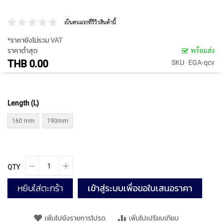
P
E
เป็นคนแรกที่รีวิวสินค้านี้
T
A
*ราคายังไม่รวม VAT
P
ราคาต่ำสุด
พร้อมส่ง
S
THB 0.00
SKU
EGA-qcv
Y
A
M
A
Length (L)
W
A
160 mm
190mm
S
P
I
QTY
R
A
L
หยิบใส่ตะกร้า
เข้าสู่ระบบเพื่อขอใบเสนอราคา
F
L
U
เพิ่มไปยังรายการโปรด
เพิ่มไปเปรียบเทียบ