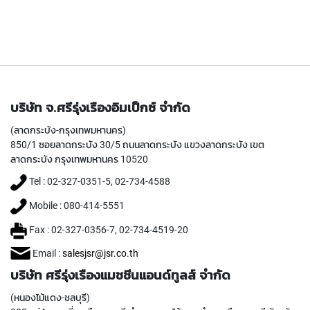
(
F
O
R
B
L
I
N
บริษัท จ.ศรีรุ่งเรืองอิมเป็กซ์ จำกัด
D
H
(ลาดกระบัง-กรุงเทพมหานคร)
O
850/1 ซอยลาดกระบัง 30/5 ถนนลาดกระบัง แขวงลาดกระบัง เขต
L
E
ลาดกระบัง กรุงเทพมหานคร 10520
)
Tel : 02-327-0351-5, 02-734-4588
Y
Mobile : 080-414-5551
A
M
Fax : 02-327-0356-7, 02-734-4519-20
A
W
Email :
salesjsr@jsr.co.th
A
บริษัท ศรีรุ่งเรืองแมชชีนแอนด์ทูลส์ จำกัด
S
(หนองไม้แดง-ชลบุรี)
P