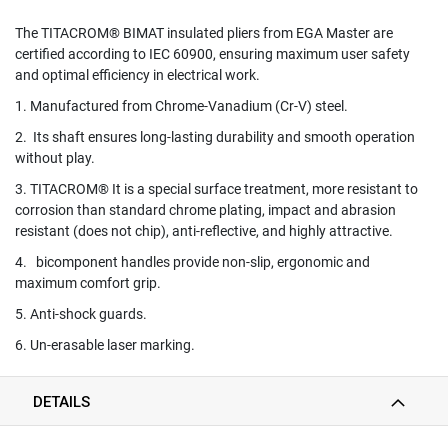
T
E
The TITACROM® BIMAT insulated pliers from EGA Master are
D
certified according to IEC 60900, ensuring maximum user safety
T
and optimal efficiency in electrical work.
A
P
1. Manufactured from Chrome-Vanadium (Cr-V) steel.
S
(
2. Its shaft ensures long-lasting durability and smooth operation
F
without play.
O
3. TITACROM® It is a special surface treatment, more resistant to
R
corrosion than standard chrome plating, impact and abrasion
T
H
resistant (does not chip), anti-reflective, and highly attractive.
R
4. bicomponent handles provide non-slip, ergonomic and
O
maximum comfort grip.
U
G
5. Anti-shock guards.
H
H
6. Un-erasable laser marking.
O
L
DETAILS
E
)