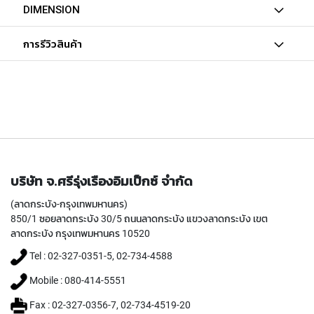
I
DIMENSION
R
A
การรีวิวสินค้า
L
F
L
U
T
E
D
T
A
P
บริษัท จ.ศรีรุ่งเรืองอิมเป็กซ์ จำกัด
S
F
(ลาดกระบัง-กรุงเทพมหานคร)
O
850/1 ซอยลาดกระบัง 30/5 ถนนลาดกระบัง แขวงลาดกระบัง เขต
R
ลาดกระบัง กรุงเทพมหานคร 10520
S
T
Tel : 02-327-0351-5, 02-734-4588
A
I
Mobile : 080-414-5551
N
L
Fax : 02-327-0356-7, 02-734-4519-20