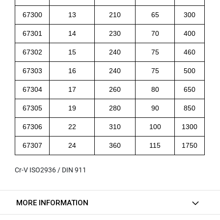
(
F
67300
13
210
65
300
O
R
67301
14
230
70
400
B
L
67302
15
240
75
460
I
N
67303
16
240
75
500
D
H
67304
17
260
80
650
O
L
67305
19
280
90
850
E
)
67306
22
310
100
1300
Y
67307
24
360
115
1750
A
M
A
Cr-V ISO2936 / DIN 911
W
A
MORE INFORMATION
S
P