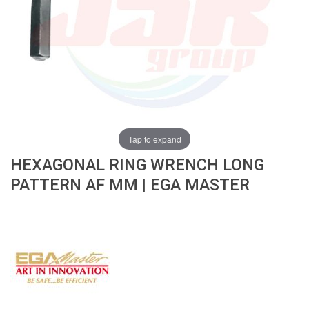
ง
โ
ล
ห
ะ
สิ
น
ค้
า
Tap to expand
แ
HEXAGONAL RING WRENCH LONG
น
ะ
PATTERN AF MM | EGA MASTER
นำ
T
A
P
S
P
I