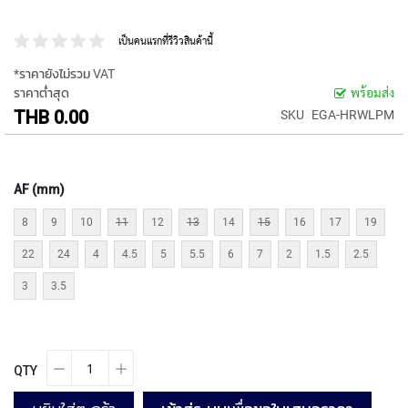
P
E
เป็นคนแรกที่รีวิวสินค้านี้
T
A
*ราคายังไม่รวม VAT
P
ราคาต่ำสุด
พร้อมส่ง
S
THB 0.00
SKU
EGA-HRWLPM
Y
A
M
A
AF (mm)
W
A
8
9
10
11
12
13
14
15
16
17
19
S
22
24
4
4.5
5
5.5
6
7
2
1.5
2.5
P
3
3.5
I
R
A
L
F
QTY
L
U