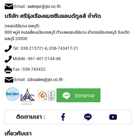
E
S
Email :
salesjsr@jsr.co.th
S
บริษัท ศรีรุ่งเรืองแมชชีนแอนด์ทูลส์ จำกัด
S
T
(หนองไม้แดง-ชลบุรี)
E
888 หมู่4 ถนนเลี่ยงเมืองชลบุรี ตำบลหนองไม้แดง อำเภอเมืองชลบุรี จังหวัด
E
ชลบุรี 20000
L
S
Tel : 038-215721-6, 038-743417-21
Y
Mobile : 061-401-2144-48
A
Fax : 038-743422
M
A
Email :
cdcsales@jsr.co.th
W
A
@jsrgroup
S
P
I
ติดตามเรา :
R
A
L
เกี่ยวกับเรา
P