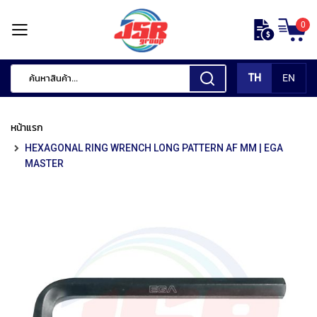
ข้าม
0
ไป
หน้า
ยัง
แรก
เนื้อหา
TH
EN
สินค้า
ของ
หน้าแรก
เรา
HEXAGONAL RING WRENCH LONG PATTERN AF MM | EGA
เ
MASTER
ค
รื่
อ
ง
มื
อ
กั
ด
แ
ต่