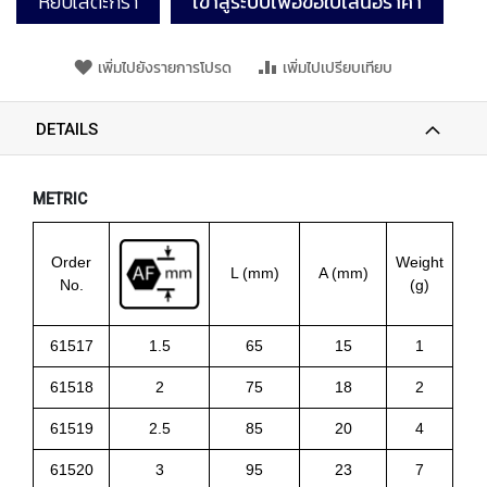
หยิบใส่ตะกร้า
เข้าสู่ระบบเพื่อขอใบเสนอราคา
T
E
D
T
เพิ่มไปยังรายการโปรด
เพิ่มไปเปรียบเทียบ
A
P
S
DETAILS
(
F
O
METRIC
R
T
H
Order
Weight
R
L (mm)
A (mm)
No.
(g)
O
U
G
61517
1.5
65
15
1
H
H
61518
2
75
18
2
O
L
61519
2.5
85
20
4
E
)
61520
3
95
23
7