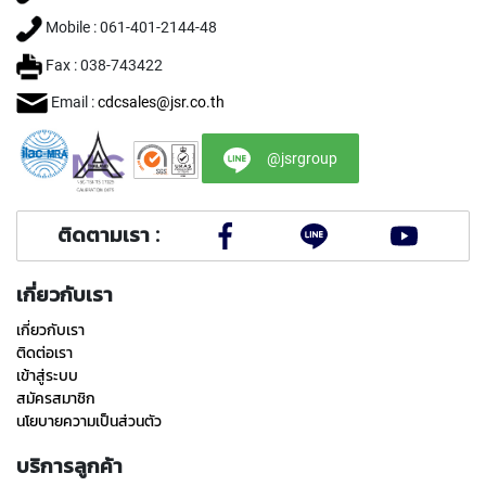
O
Mobile : 061-401-2144-48
I
N
Fax : 038-743422
T
E
Email :
cdcsales@jsr.co.th
D
T
A
@jsrgroup
P
S
ติดตามเรา :
Y
A
M
เกี่ยวกับเรา
A
W
เกี่ยวกับเรา
A
ติดต่อเรา
เข้าสู่ระบบ
(
สมัครสมาชิก
f
นโยบายความเป็นส่วนตัว
o
r
บริการลูกค้า
t