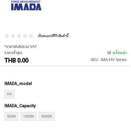
P
E
T
A
P
S
เป็นคนแรกที่รีวิวสินค้านี้
Y
*ราคายังไม่รวม VAT
A
ราคาต่ำสุด
พร้อมส่ง
M
A
THB 0.00
SKU
IMA-HV-Series
W
A
S
IMADA_model
P
I
HV
R
A
IMADA_Capacity
L
F
500N
1000N
3000N
L
U