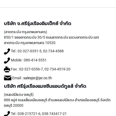
E
S
S
S
T
บริษัท จ.ศรีรุ่งเรืองอิมเป็กซ์ จำกัด
E
E
(ลาดกระบัง-กรุงเทพมหานคร)
L
850/1 ซอยลาดกระบัง 30/5 ถนนลาดกระบัง แขวงลาดกระบัง เขต
S
ลาดกระบัง กรุงเทพมหานคร 10520
Y
Tel : 02-327-0351-5, 02-734-4588
A
M
Mobile : 080-414-5551
A
Fax : 02-327-0356-7, 02-734-4519-20
W
A
Email :
salesjsr@jsr.co.th
S
บริษัท ศรีรุ่งเรืองแมชชีนแอนด์ทูลส์ จำกัด
P
I
(หนองไม้แดง-ชลบุรี)
R
888 หมู่4 ถนนเลี่ยงเมืองชลบุรี ตำบลหนองไม้แดง อำเภอเมืองชลบุรี จังหวัด
A
ชลบุรี 20000
L
Tel : 038-215721-6, 038-743417-21
P