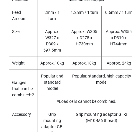
(
F
O
Feed
2mm / 1
1.2mm / 1 turn
0.6mm / 1 tur
R
Amount
turn
B
L
Size
Approx.
Approx. W305
Approx. W355
I
W327 x
x D275 x
x D310 x
N
D309 x
H730mm
H744mm
D
597.5mm
H
O
L
Weight
Approx.10kg
Approx.18kg
Approx. 24kg
E
)
Popular and
Popular, standard, high capacity
standard
model
Gauges
Y
model
that can be
A
combined*2
M
*Load cells cannot be combined.
A
W
A
Accessory
Grip
Grip mounting adaptor GF-2
mounting
(M10•M6 thread)
S
adaptor GF-
P