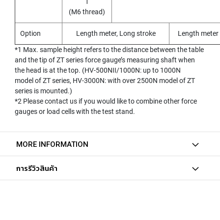
1
I
(M6 thread)
R
A
Option
Length meter, Long stroke
Length meter
L
F
*1 Max. sample height refers to the distance between the table
L
and the tip of ZT series force gauge’s measuring shaft when
U
the head is at the top. (HV-500NII/1000N: up to 1000N
T
E
model of ZT series, HV-3000N: with over 2500N model of ZT
D
series is mounted.)
T
*2 Please contact us if you would like to combine other force
A
gauges or load cells with the test stand.
P
S
F
MORE INFORMATION
O
R
S
การรีวิวสินค้า
T
A
I
N
L