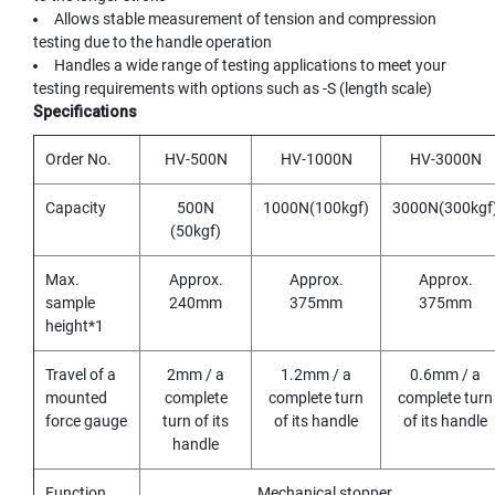
Y
Allows stable measurement of tension and compression
A
testing due to the handle operation
M
Handles a wide range of testing applications to meet your
A
testing requirements with options such as -S (length scale)
W
Specifications
A
Order No.
HV-500N
HV-1000N
HV-3000N
S
P
I
Capacity
500N
1000N(100kgf)
3000N(300kgf
R
(50kgf)
A
L
Max.
Approx.
Approx.
Approx.
F
sample
240mm
375mm
375mm
L
height*1
U
T
E
Travel of a
2mm / a
1.2mm / a
0.6mm / a
D
mounted
complete
complete turn
complete turn
T
force gauge
turn of its
of its handle
of its handle
A
handle
P
S
Function
Mechanical stopper