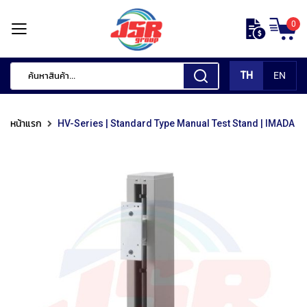
ข้าม
0
ไป
หน้า
ยัง
แรก
เนื้อหา
TH
EN
สินค้า
ของ
หน้าแรก
HV-Series | Standard Type Manual Test Stand | IMADA
เรา
เ
ค
รื่
อ
ง
มื
อ
กั
ด
แ
ต่