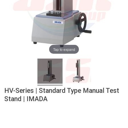
ง
โ
ล
ห
ะ
สิ
น
ค้
Tap to expand
า
แ
น
ะ
นำ
HV-Series | Standard Type Manual Test
T
Stand | IMADA
A
P
S
P
I