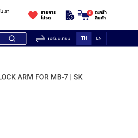
กับเรา
รายการ
ตะกร้า
0
โปรด
สินค้า
เปรียบเทียบ
TH
EN
ess Testing
nes
STANDS
Rockwell
s/Vickers
Stands
Accessori
Hardness
 LOCK ARM FOR MB-7 | SK
ess
SK
Testing
MITUTOYO
NOGA
NOGA
MIT
ng
NIIGATASEIKI
Machine
ne
MITUTOYO
TUTOYO