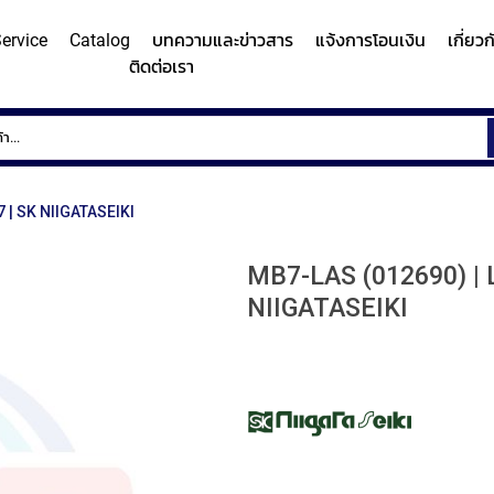
ervice
Catalog
บทความและข่าวสาร
แจ้งการโอนเงิน
เกี่ยว
ติดต่อเรา
ems
Surface
Hardn
Roughness
Machi
and
 | SK NIIGATASEIKI
Contour
Micro
y/Surface
Contour
Surface
Roundness
Measuring
Vicker
easuring
Measuring
Roughness
Measuring
MB7-LAS (012690) |
System
Hardn
Instrument
Instrument
Instrument
NIIGATASEIKI
(Surface
Testi
MITUTOYO
MITUTOYO
MITUTOYO
Texture
Machi
Measuring
MI
Instrument)
MITUTOYO