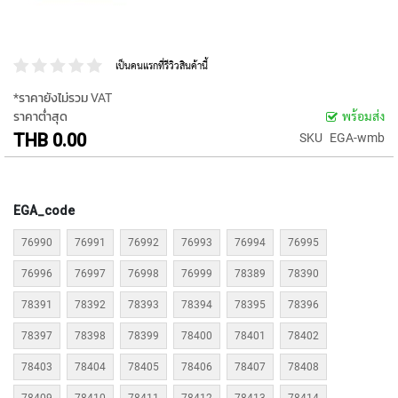
P
E
T
A
เป็นคนแรกที่รีวิวสินค้านี้
P
S
*ราคายังไม่รวม VAT
ราคาต่ำสุด
พร้อมส่ง
Y
THB 0.00
SKU
EGA-wmb
A
M
A
W
EGA_code
A
76990
76991
76992
76993
76994
76995
S
P
76996
76997
76998
76999
78389
78390
I
R
78391
78392
78393
78394
78395
78396
A
L
78397
78398
78399
78400
78401
78402
F
L
78403
78404
78405
78406
78407
78408
U