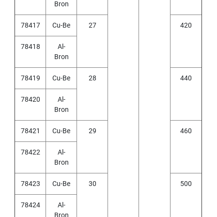
h
Bron
r
o
78417
Cu-Be
27
420
u
g
78418
Al-
h
h
Bron
o
l
78419
Cu-Be
28
440
e
)
78420
Al-
Bron
S
P
I
78421
Cu-Be
29
460
R
A
78422
Al-
L
Bron
F
L
78423
Cu-Be
30
500
U
T
E
78424
Al-
D
Bron