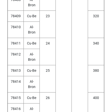
O
Bron
I
N
78409
Cu-Be
23
320
T
E
D
78410
Al-
T
Bron
A
P
78411
Cu-Be
24
340
S
78412
Al-
Y
Bron
A
M
A
78413
Cu-Be
25
380
W
A
78414
Al-
Bron
(
f
78415
Cu-Be
26
400
o
r
t
78416
Al-