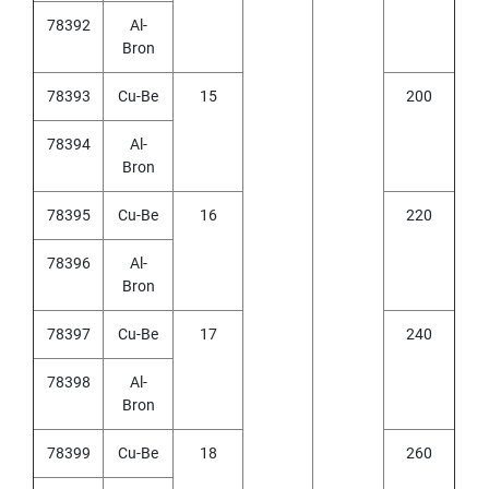
I
78392
Al-
R
Bron
A
L
F
78393
Cu-Be
15
200
L
U
78394
Al-
T
Bron
E
D
78395
Cu-Be
16
220
T
A
P
78396
Al-
S
Bron
F
O
78397
Cu-Be
17
240
R
S
78398
Al-
T
Bron
A
I
N
78399
Cu-Be
18
260
L