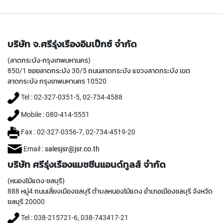
Y
A
M
A
บริษัท จ.ศรีรุ่งเรืองอิมเป็กซ์ จำกัด
W
A
(ลาดกระบัง-กรุงเทพมหานคร)
850/1 ซอยลาดกระบัง 30/5 ถนนลาดกระบัง แขวงลาดกระบัง เขต
C
ลาดกระบัง กรุงเทพมหานคร 10520
A
R
Tel : 02-327-0351-5, 02-734-4588
B
I
Mobile : 080-414-5551
D
E
Fax : 02-327-0356-7, 02-734-4519-20
T
A
Email :
salesjsr@jsr.co.th
P
บริษัท ศรีรุ่งเรืองแมชชีนแอนด์ทูลส์ จำกัด
S
(หนองไม้แดง-ชลบุรี)
Y
888 หมู่4 ถนนเลี่ยงเมืองชลบุรี ตำบลหนองไม้แดง อำเภอเมืองชลบุรี จังหวัด
A
ชลบุรี 20000
M
A
Tel : 038-215721-6, 038-743417-21