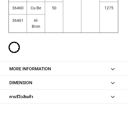
C
O
36460
Cu-Be
50
1275
A
T
36461
Al-
E
Bron
D
)
Y
A
M
A
W
MORE INFORMATION
A
H
DIMENSION
A
N
การรีวิวสินค้า
D
T
A
P
S