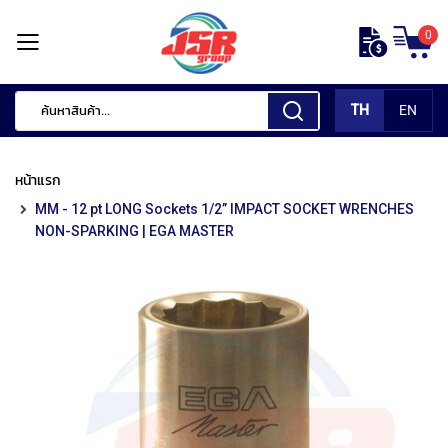
ข้าม
0
ไป
หน้า
ยัง
แรก
เนื้อหา
TH
EN
สินค้า
ของ
หน้าแรก
เรา
MM - 12 pt LONG Sockets 1/2” IMPACT SOCKET WRENCHES
เ
NON-SPARKING | EGA MASTER
ค
รื่
อ
ง
มื
อ
กั
ด
แ
ต่