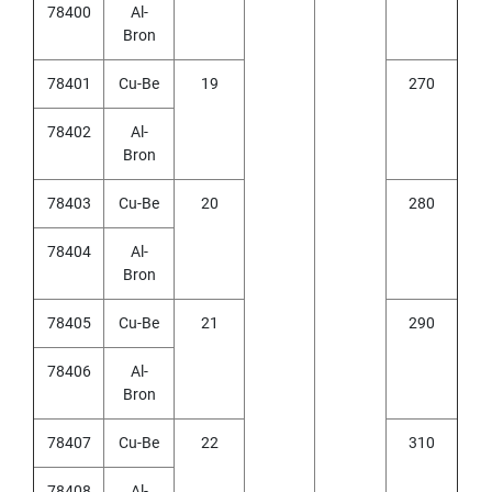
E
78400
Al-
S
Bron
S
S
78401
Cu-Be
19
270
T
E
E
78402
Al-
L
Bron
S
78403
Cu-Be
20
280
Y
A
78404
Al-
M
A
Bron
W
A
78405
Cu-Be
21
290
S
78406
Al-
P
Bron
I
R
A
78407
Cu-Be
22
310
L
P
78408
Al-