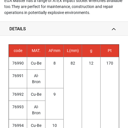
EGA Master has a range of ATEX impact socket wrenches available
Y
too.They are perfect for maintenance, construction and repair
A
operations in potentially explosive environments.
M
A
W
DETAILS
A
S
P
code
MAT.
AFmm
L(mm)
g
Pt
I
R
76990
Cu-Be
8
82
12
170
A
L
F
76991
Al-
L
Bron
U
T
76992
Cu-Be
9
E
D
T
76993
Al-
A
Bron
P
S
76994
Cu-Be
10