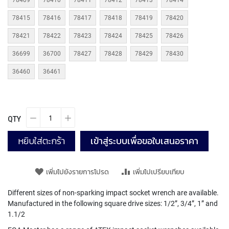
78409
78410
78411
78412
78413
78414
T
E
78415
78416
78417
78418
78419
78420
D
T
78421
78422
78423
78424
78425
78426
A
P
36699
36700
78427
78428
78429
78430
S
(
36460
36461
F
O
R
T
H
QTY
R
O
หยิบใส่ตะกร้า
เข้าสู่ระบบเพื่อขอใบเสนอราคา
U
G
H
เพิ่มไปยังรายการโปรด
เพิ่มไปเปรียบเทียบ
H
O
Different sizes of non-sparking impact socket wrench are available.
L
Manufactured in the following square drive sizes: 1/2”, 3/4”, 1” and
E
1.1/2
)