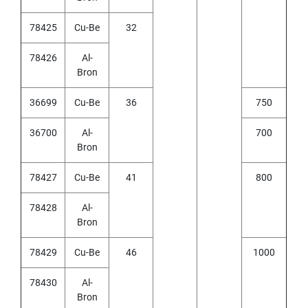
T
A
78425
Cu-Be
32
P
S
78426
Al-
(
Bron
F
O
R
36699
Cu-Be
36
750
G
E
36700
Al-
700
N
Bron
E
R
A
78427
Cu-Be
41
800
L
P
78428
Al-
U
Bron
R
P
78429
Cu-Be
46
1000
O
S
E
78430
Al-
,
Bron