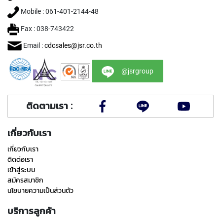
W
A
Mobile : 061-401-2144-48
Fax : 038-743422
R
O
Email :
cdcsales@jsr.co.th
L
L
T
@jsrgroup
A
P
S
ติดตามเรา :
Y
A
เกี่ยวกับเรา
M
A
เกี่ยวกับเรา
W
ติดต่อเรา
A
เข้าสู่ระบบ
สมัครสมาชิก
S
P
นโยบายความเป็นส่วนตัว
E
C
บริการลูกค้า
I