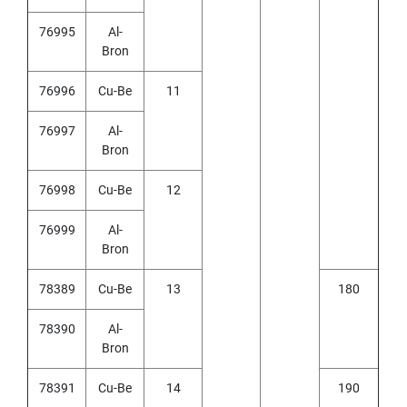
(
F
76995
Al-
O
Bron
R
B
L
76996
Cu-Be
11
I
N
76997
Al-
D
Bron
H
O
76998
Cu-Be
12
L
E
)
76999
Al-
Bron
Y
A
78389
Cu-Be
13
180
M
A
78390
Al-
W
A
Bron
S
78391
Cu-Be
14
190
P