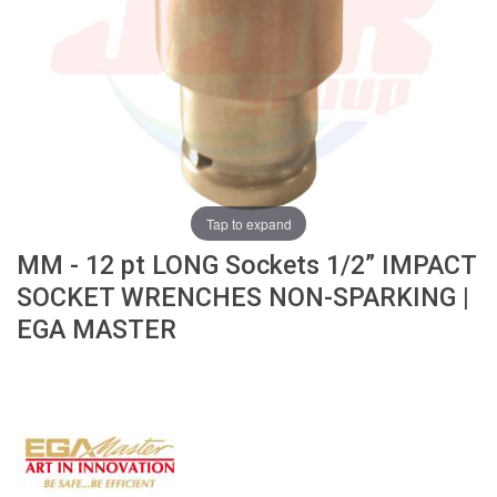
ง
โ
ล
ห
ะ
สิ
น
ค้
า
Tap to expand
แ
MM - 12 pt LONG Sockets 1/2” IMPACT
น
ะ
SOCKET WRENCHES NON-SPARKING |
นำ
EGA MASTER
T
A
P
S
P
I