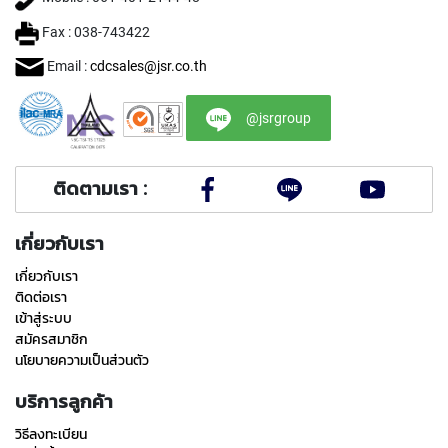
I
R
Fax : 038-743422
A
Email :
cdcsales@jsr.co.th
L
F
L
@jsrgroup
U
T
E
D
ติดตามเรา :
T
A
P
เกี่ยวกับเรา
S
เกี่ยวกับเรา
F
O
ติดต่อเรา
R
เข้าสู่ระบบ
S
สมัครสมาชิก
T
นโยบายความเป็นส่วนตัว
A
I
บริการลูกค้า
N
L
วิธีลงทะเบียน