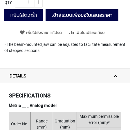
T
QTY
E
D
หยิบใส่ตะกร้า
เข้าสู่ระบบเพื่อขอใบเสนอราคา
T
A
P
เพิ่มไปยังรายการโปรด
เพิ่มไปเปรียบเทียบ
S
(
• The beam-mounted jaw can be adjusted to facilitate measurement
F
O
of stepped sections.
R
T
H
R
DETAILS
O
U
G
H
SPECIFICATIONS
H
O
Metric ___ Analog model
L
Maximum permissible
E
Range
Graduation
)
error (mm)*
Order No.
(mm)
(mm)