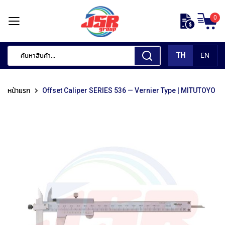
ข้าม
0
ไป
หน้า
ยัง
แรก
เนื้อหา
TH
EN
สินค้า
ของ
หน้าแรก
Offset Caliper SERIES 536 — Vernier Type | MITUTOYO
เรา
เ
ค
รื่
อ
ง
มื
อ
กั
ด
แ
ต่