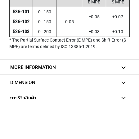
E MPE
S MPE
Y
A
536-101
0 - 150
M
±0.05
±0.07
A
536-102
0 - 150
0.05
W
536-103
0 - 200
±0.08
±0.10
A
* The Partial Surface Contact Error (E MPE) and Shift Error (S
S
MPE) are terms defined by ISO 13385-1:2019.
P
I
R
MORE INFORMATION
A
L
F
DIMENSION
L
U
การรีวิวสินค้า
T
E
D
T
A
P
S