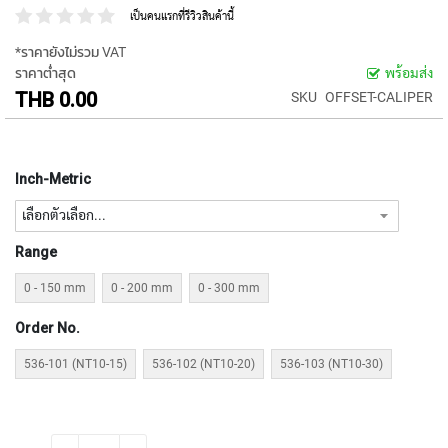
P
เป็นคนแรกที่รีวิวสินค้านี้
E
T
*ราคายังไม่รวม VAT
A
ราคาต่ำสุด
พร้อมส่ง
P
THB 0.00
SKU
OFFSET-CALIPER
S
Y
A
Inch-Metric
M
A
W
A
Range
S
0 - 150 mm
0 - 200 mm
0 - 300 mm
P
I
Order No.
R
A
536-101 (NT10-15)
536-102 (NT10-20)
536-103 (NT10-30)
L
F
L
U