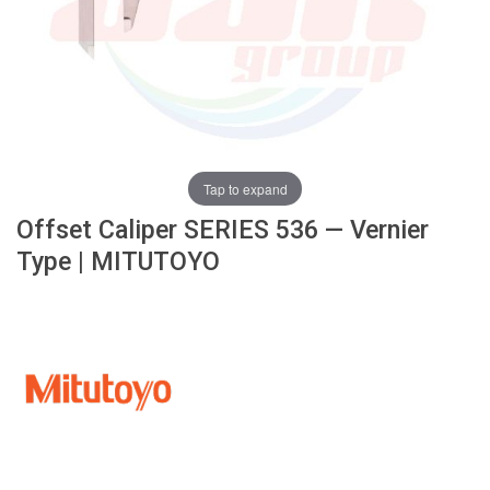
ง
โ
ล
ห
ะ
สิ
น
ค้
Tap to expand
า
Offset Caliper SERIES 536 — Vernier
แ
Type | MITUTOYO
น
ะ
นำ
T
A
P
S
P
I