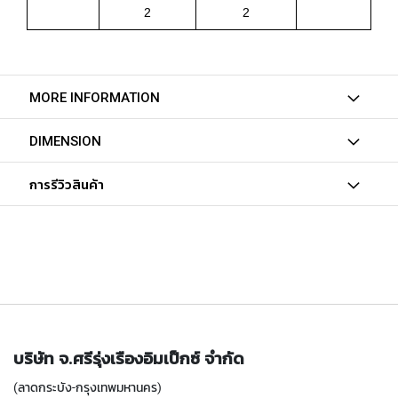
T
2
2
E
D
T
A
P
MORE INFORMATION
S
(
F
DIMENSION
O
R
การรีวิวสินค้า
T
H
R
O
U
G
H
H
O
L
บริษัท จ.ศรีรุ่งเรืองอิมเป็กซ์ จำกัด
E
)
(ลาดกระบัง-กรุงเทพมหานคร)