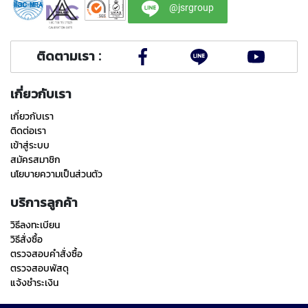
(
@jsrgroup
F
O
R
B
ติดตามเรา :
L
I
เกี่ยวกับเรา
N
D
เกี่ยวกับเรา
H
ติดต่อเรา
O
L
เข้าสู่ระบบ
E
สมัครสมาชิก
)
นโยบายความเป็นส่วนตัว
Y
บริการลูกค้า
A
M
วิธีลงทะเบียน
A
วิธีสั่งซื้อ
W
ตรวจสอบคำสั่งซื้อ
A
ตรวจสอบพัสดุ
แจ้งชำระเงิน
S
P