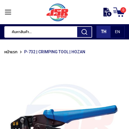
ข้าม
0
ไป
หน้า
ยัง
แรก
เนื้อหา
TH
EN
สินค้า
ของ
หน้าแรก
P-732 | CRIMPING TOOL | HOZAN
เรา
เ
ค
รื่
อ
ง
มื
อ
กั
ด
แ
ต่