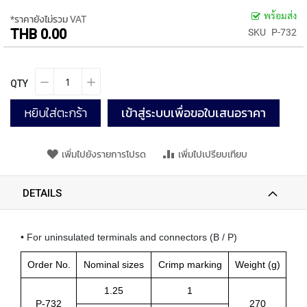
P
พร้อมส่ง
*ราคายังไม่รวม VAT
E
THB 0.00
SKU
P-732
T
A
P
S
QTY
Y
หยิบใส่ตะกร้า
เข้าสู่ระบบเพื่อขอใบเสนอราคา
A
M
A
W
เพิ่มไปยังรายการโปรด
เพิ่มไปเปรียบเทียบ
A
S
DETAILS
P
I
R
• For uninsulated terminals and connectors (B / P)
A
L
Order No.
Nominal sizes
Crimp marking
Weight (g)
F
L
1.25
1
U
P-732
270