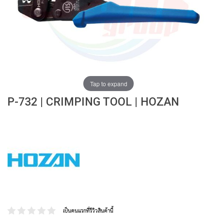
ง
โ
ล
ห
ะ
สิ
น
ค้
Tap to expand
า
P-732 | CRIMPING TOOL | HOZAN
แ
น
ะ
นำ
T
A
P
S
P
เป็นคนแรกที่รีวิวสินค้านี้
I