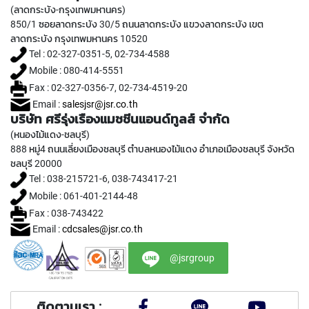
T
(ลาดกระบัง-กรุงเทพมหานคร)
A
850/1 ซอยลาดกระบัง 30/5 ถนนลาดกระบัง แขวงลาดกระบัง เขต
P
ลาดกระบัง กรุงเทพมหานคร 10520
S
Tel : 02-327-0351-5, 02-734-4588
(
Mobile : 080-414-5551
F
O
Fax : 02-327-0356-7, 02-734-4519-20
R
Email :
salesjsr@jsr.co.th
G
บริษัท ศรีรุ่งเรืองแมชชีนแอนด์ทูลส์ จำกัด
E
(หนองไม้แดง-ชลบุรี)
N
888 หมู่4 ถนนเลี่ยงเมืองชลบุรี ตำบลหนองไม้แดง อำเภอเมืองชลบุรี จังหวัด
E
ชลบุรี 20000
R
A
Tel : 038-215721-6, 038-743417-21
L
Mobile : 061-401-2144-48
P
Fax : 038-743422
U
Email :
cdcsales@jsr.co.th
R
P
O
@jsrgroup
S
E
,
ติดตามเรา :