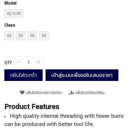
T
Model
E
D
SC-TL-RZ
T
A
Class
P
S
G4
G5
G6
G3
(
F
O
R
T
QTY
H
R
หยิบใส่ตะกร้า
เข้าสู่ระบบเพื่อขอใบเสนอราคา
O
U
G
เพิ่มไปยังรายการโปรด
เพิ่มไปเปรียบเทียบ
H
H
Product Features
O
L
High quality internal threading with fewer burrs
E
)
can be produced with better tool life.