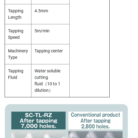
(
F
Tapping
4.5mm
O
Length
R
B
L
Tapping
5m/min
I
Speed
N
D
Machinery
Tapping center
H
Type
O
L
E
Tapping
Water soluble
)
Fluid
cutting
fluid（10 to 1
Y
dilution）
A
M
A
W
A
S
P