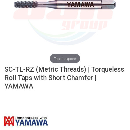
ง
โ
ล
ห
ะ
สิ
น
ค้
า
Tap to expand
แ
SC-TL-RZ (Metric Threads) | Torqueless
น
ะ
Roll Taps with Short Chamfer |
นำ
YAMAWA
T
A
P
S
P
I