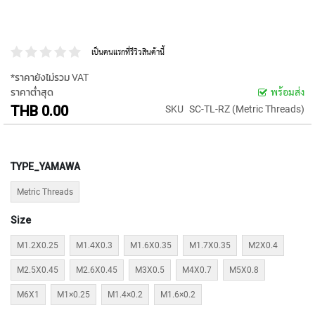
P
E
T
A
เป็นคนแรกที่รีวิวสินค้านี้
P
S
*ราคายังไม่รวม VAT
ราคาต่ำสุด
พร้อมส่ง
Y
THB 0.00
SKU
SC-TL-RZ (Metric Threads)
A
M
A
W
TYPE_YAMAWA
A
Metric Threads
S
P
Size
I
R
M1.2X0.25
M1.4X0.3
M1.6X0.35
M1.7X0.35
M2X0.4
A
L
M2.5X0.45
M2.6X0.45
M3X0.5
M4X0.7
M5X0.8
F
L
M6X1
M1×0.25
M1.4×0.2
M1.6×0.2
U