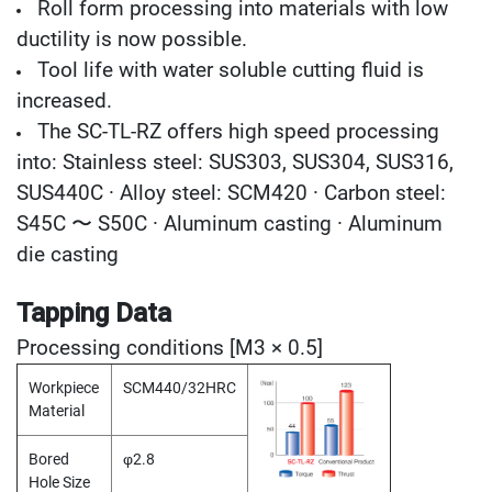
Roll form processing into materials with low
Y
A
ductility is now possible.
M
Tool life with water soluble cutting fluid is
A
W
increased.
A
The SC-TL-RZ offers high speed processing
into: Stainless steel: SUS303, SUS304, SUS316,
S
P
SUS440C · Alloy steel: SCM420 · Carbon steel:
I
S45C 〜 S50C · Aluminum casting · Aluminum
R
A
die casting
L
F
L
Tapping Data
U
Processing conditions [M3 × 0.5]
T
E
Workpiece
SCM440/32HRC
D
T
Material
A
P
Bored
φ2.8
S
Hole Size