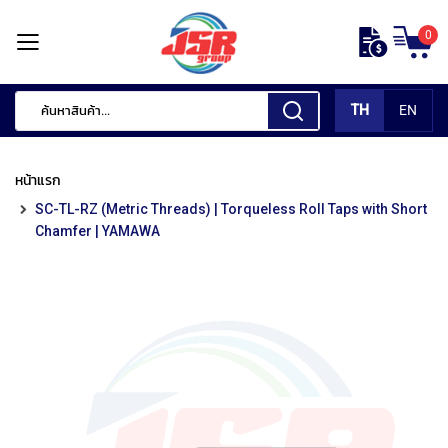
ข้าม
0
ไป
หน้า
ยัง
แรก
เนื้อหา
TH
EN
สินค้า
ของ
หน้าแรก
เรา
SC-TL-RZ (Metric Threads) | Torqueless Roll Taps with Short
เ
Chamfer | YAMAWA
ค
รื่
อ
ง
มื
อ
กั
ด
แ
ต่