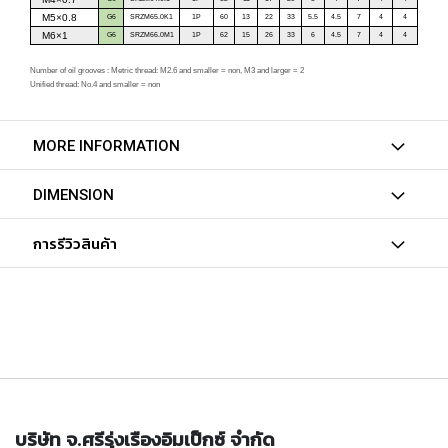
h
M5×0.8
r
G6
SRZM65.0K1
1P
60
13
22
33
5.5
4.5
7
4
4
M6×1
G6
SRZM66.0M1
1P
62
15
26
33
6
4.5
7
4
4
o
u
Number of oil grooves :
Metric thread: M2.6
and smaller = non,
M3 and larger = 2
g
Unified thread: No.
4 and smaller = non
h
h
o
MORE INFORMATION
l
e
)
DIMENSION
S
การรีวิวสินค้า
P
I
R
A
L
F
L
U
T
E
บริษัท จ.ศรีรุ่งเรืองอิมเป็กซ์ จำกัด
D