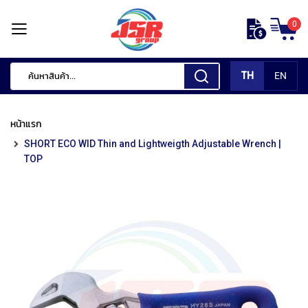
ข้าม
0
ไป
หน้า
ยัง
แรก
เนื้อหา
TH
EN
สินค้า
ของ
หน้าแรก
เรา
SHORT ECO WID Thin and Lightweigth Adjustable Wrench |
เ
TOP
ค
รื่
อ
ง
มื
อ
กั
ด
แ
ต่