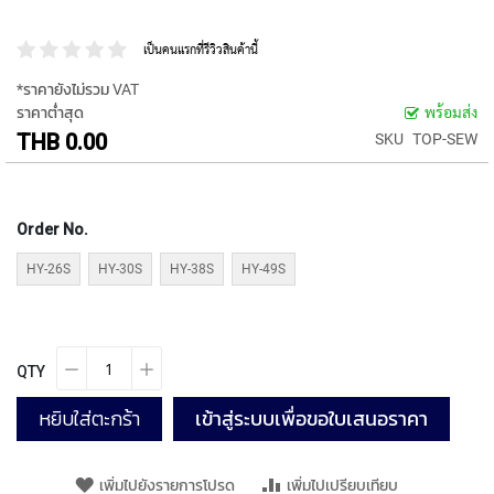
P
E
เป็นคนแรกที่รีวิวสินค้านี้
T
A
*ราคายังไม่รวม VAT
P
ราคาต่ำสุด
พร้อมส่ง
S
THB 0.00
SKU
TOP-SEW
Y
A
M
A
Order No.
W
A
HY-26S
HY-30S
HY-38S
HY-49S
S
P
I
QTY
R
A
L
หยิบใส่ตะกร้า
เข้าสู่ระบบเพื่อขอใบเสนอราคา
F
L
U
เพิ่มไปยังรายการโปรด
เพิ่มไปเปรียบเทียบ