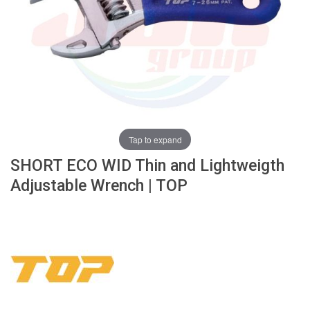
ง
โ
ล
ห
ะ
สิ
น
ค้
า
Tap to expand
แ
SHORT ECO WID Thin and Lightweigth
น
ะ
Adjustable Wrench | TOP
นำ
T
A
P
S
P
I