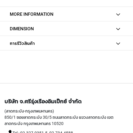
Y
A
MORE INFORMATION
M
A
W
DIMENSION
A
การรีวิวสินค้า
S
P
I
R
A
L
F
L
U
T
E
บริษัท จ.ศรีรุ่งเรืองอิมเป็กซ์ จำกัด
D
T
(ลาดกระบัง-กรุงเทพมหานคร)
A
850/1 ซอยลาดกระบัง 30/5 ถนนลาดกระบัง แขวงลาดกระบัง เขต
P
ลาดกระบัง กรุงเทพมหานคร 10520
S