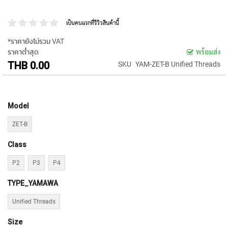
P
E
เป็นคนแรกที่รีวิวสินค้านี้
T
A
*ราคายังไม่รวม VAT
P
ราคาต่ำสุด
พร้อมส่ง
S
THB 0.00
SKU
YAM-ZET-B Unified Threads
Y
A
M
A
Model
W
A
ZET-B
S
Class
P
I
P2
P3
P4
R
A
TYPE_YAMAWA
L
F
Uniﬁed Threads
L
U
Size