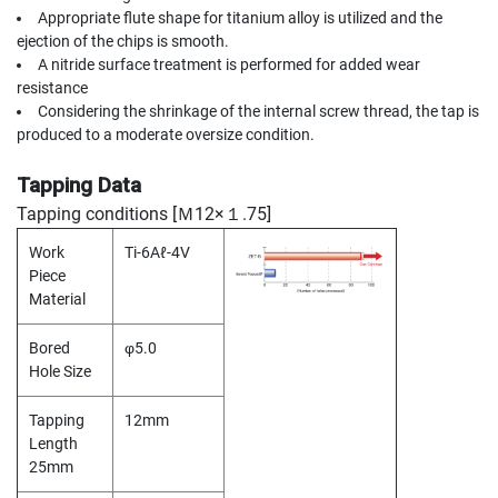
Y
Appropriate flute shape for titanium alloy is utilized and the
A
ejection of the chips is smooth.
M
A nitride surface treatment is performed for added wear
A
resistance
W
Considering the shrinkage of the internal screw thread, the tap is
A
produced to a moderate oversize condition.
S
Tapping Data
P
I
Tapping conditions [Ｍ12×１.75]
R
A
Work
Ti-6Aℓ-4V
L
Piece
F
Material
L
U
Bored
φ5.0
T
Hole Size
E
D
T
Tapping
12mm
A
Length
P
25mm
S