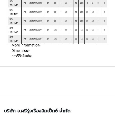
h
1/2-
P3
ZETBMRU08N
3P
88
-
15
-
45
10.5
8
11
3
2
r
20UNF
o
5/8-
P3
ZETBMRU10U
3P
95
-
18
-
48
12.5
10
13
4
2
11UNC
u
5/8-
g
P3
ZETBMRU10O
3P
95
-
14
-
48
12.5
10
13
4
2
18UNF
h
3/4-
h
P4
ZETBMSU12V
3P
105
-
20
-
50
15
12
15
4
3
10UNC
o
3/4-
l
P4
ZETBMSU12P
3P
105
-
14
-
50
15
12
15
4
3
16UNF
e
More Information
)
Dimension
การรีวิวสินค้า
S
P
I
R
A
L
F
L
U
T
E
บริษัท จ.ศรีรุ่งเรืองอิมเป็กซ์ จำกัด
D