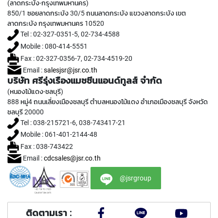
(ลาดกระบัง-กรุงเทพมหานคร)
T
850/1 ซอยลาดกระบัง 30/5 ถนนลาดกระบัง แขวงลาดกระบัง เขต
A
ลาดกระบัง กรุงเทพมหานคร 10520
P
S
Tel : 02-327-0351-5, 02-734-4588
(
Mobile : 080-414-5551
F
Fax : 02-327-0356-7, 02-734-4519-20
O
R
Email :
salesjsr@jsr.co.th
G
บริษัท ศรีรุ่งเรืองแมชชีนแอนด์ทูลส์ จำกัด
E
(หนองไม้แดง-ชลบุรี)
N
888 หมู่4 ถนนเลี่ยงเมืองชลบุรี ตำบลหนองไม้แดง อำเภอเมืองชลบุรี จังหวัด
E
ชลบุรี 20000
R
Tel : 038-215721-6, 038-743417-21
A
Mobile : 061-401-2144-48
L
P
Fax : 038-743422
U
Email :
cdcsales@jsr.co.th
R
P
@jsrgroup
O
S
E
,
ติดตามเรา :