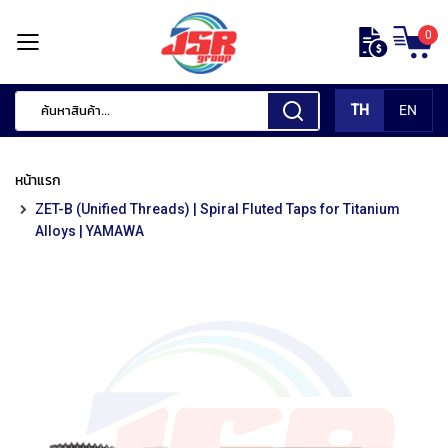
ข้าม
0
ไป
หน้า
ยัง
แรก
เนื้อหา
TH
EN
สินค้า
ของ
หน้าแรก
เรา
ZET-B (Unified Threads) | Spiral Fluted Taps for Titanium
เ
Alloys | YAMAWA
ค
รื่
อ
ง
มื
อ
กั
ด
แ
ต่