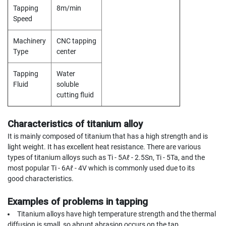
(
Tapping
8m/min
F
Speed
O
R
B
Machinery
CNC tapping
L
Type
center
I
N
Tapping
Water
D
Fluid
soluble
H
cutting fluid
O
L
E
Characteristics of titanium alloy
)
It is mainly composed of titanium that has a high strength and is
Y
light weight. It has excellent heat resistance. There are various
A
types of titanium alloys such as Ti - 5Aℓ - 2.5Sn, Ti - 5Ta, and the
M
most popular Ti - 6Aℓ - 4V which is commonly used due to its
A
good characteristics.
W
A
Examples of problems in tapping
S
Titanium alloys have high temperature strength and the thermal
P
diffusion is small, so abrupt abrasion occurs on the tap.