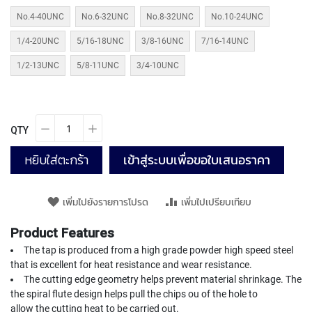
T
E
No.4-40UNC
No.6-32UNC
No.8-32UNC
No.10-24UNC
D
T
1/4-20UNC
5/16-18UNC
3/8-16UNC
7/16-14UNC
A
1/2-13UNC
5/8-11UNC
3/4-10UNC
P
S
(
F
O
QTY
R
T
หยิบใส่ตะกร้า
เข้าสู่ระบบเพื่อขอใบเสนอราคา
H
R
O
U
เพิ่มไปยังรายการโปรด
เพิ่มไปเปรียบเทียบ
G
H
Product Features
H
The tap is produced from a high grade powder high speed steel
O
that is excellent for heat resistance and wear resistance.
L
The cutting edge geometry helps prevent material shrinkage. The
E
)
the spiral flute design helps pull the chips ou of the hole to
allow the cutting heat to be carried out.