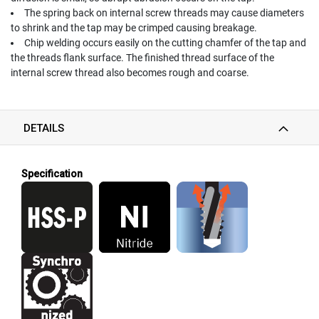
I
The spring back on internal screw threads may cause diameters
R
to shrink and the tap may be crimped causing breakage.
A
Chip welding occurs easily on the cutting chamfer of the tap and
L
the threads flank surface. The finished thread surface of the
F
internal screw thread also becomes rough and coarse.
L
U
T
E
DETAILS
D
T
A
P
Specification
S
F
O
R
S
T
A
I
N
L