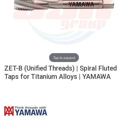
ง
โ
ล
ห
ะ
สิ
น
ค้
า
Tap to expand
แ
ZET-B (Unified Threads) | Spiral Fluted
น
ะ
Taps for Titanium Alloys | YAMAWA
นำ
T
A
P
S
P
I