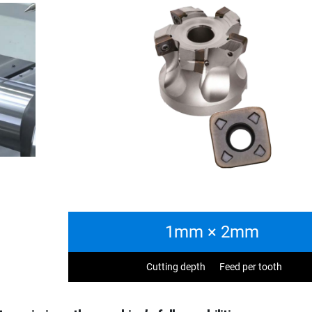
1mm × 2mm
Cutting depth
Feed per tooth