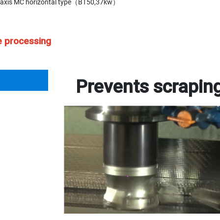
axis MC horizontal type（BT50,37kw）
e processing
Prevents scrapin