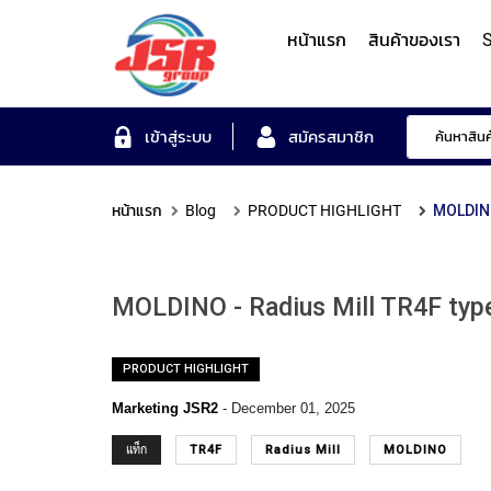
หน้าแรก
สินค้าของเรา
S
Form Measuring Syst
เข้าสู่ระบบ
สมัครสมาชิก
หน้าแรก
Blog
PRODUCT HIGHLIGHT
MOLDINO
Roundness/Cylindricit
scope
Varifocal
Illuminated
Objectives
Roughness/Contour M
Lens
Magnifier
System
MOLDINO - Radius Mill TR4F typ
MITUTOYO
TOYO
MITUTOYO
OTSUKA
MITUTOYO
PRODUCT HIGHLIGHT
Marketing JSR2
-
December 01, 2025
แท็ก
TR4F
Radius Mill
MOLDINO