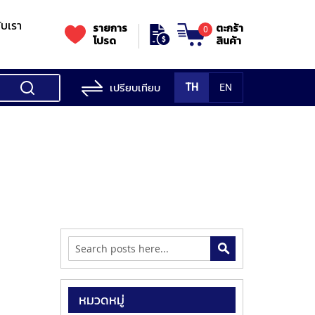
กับเรา
รายการ
ตะกร้า
0
โปรด
สินค้า
เปรียบเทียบ
TH
EN
ess Testing
nes
STANDS
Rockwell
s/Vickers
Stands
Accessori
Hardness
ess
SK
Testing
MITUTOYO
NOGA
NOGA
MIT
ng
NIIGATASEIKI
Machine
ne
MITUTOYO
TUTOYO
ค้นหา
หมวดหมู่