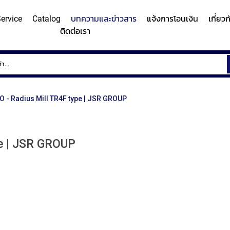
ervice
Catalog
บทความและข่าวสาร
แจ้งการโอนเงิน
เกี่ยว
ติดต่อเรา
ems
Surface
Hardn
Roughness
Machi
and
 - Radius Mill TR4F type | JSR GROUP
Contour
Micro
y/Surface
Contour
Surface
Roundness
Measuring
Vicker
easuring
Measuring
Roughness
Measuring
System
Hardn
Instrument
Instrument
Instrument
e | JSR GROUP
(Surface
Testi
MITUTOYO
MITUTOYO
MITUTOYO
Texture
Machi
Measuring
MI
Instrument)
MITUTOYO