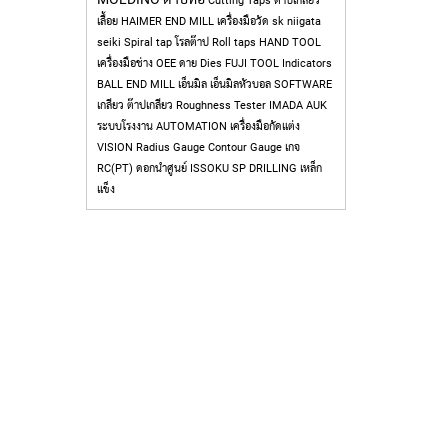
Cutting Taps
ต๊าปเกลียว
เลื้อย
HAIMER
END MILL
เครื่องมือวัด
sk niigata
seiki
Spiral tap
โรลต๊าป
Roll taps
HAND TOOL
เครื่องมือช่าง
OEE
ดาย
Dies
FUJI TOOL
Indicators
BALL END MILL
เอ็นมิล
เอ็นมิลหัวบอล
SOFTWARE
เกลียว
ต๊าปเกลียว
Roughness Tester
IMADA
AUK
ระบบโรงงาน
AUTOMATION
เครื่องมือกัดแต่ง
VISION
Radius Gauge
Contour Gauge
เกจ
RC(PT)
ดอกนำศูนย์
ISSOKU
SP
DRILLING
เหล็ก
แข็ง