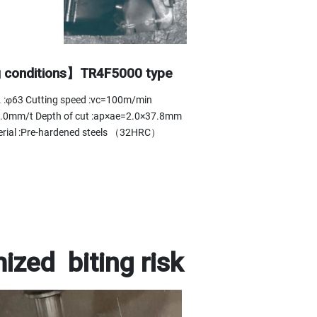
 conditions】TR4F5000 type
a. :φ63 Cutting speed :vc=100m/min
=2.0mm/t Depth of cut :ap×ae=2.0×37.8mm
rial :Pre-hardened steels （32HRC）
ized biting risk