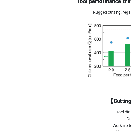
Tool performance that
Rugged cutting, regar
【Cutting
Tool di
De
Work mate