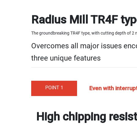
Radius Mill TR4F ty
The groundbreaking TR4F type, with cutting depth of 2 
Overcomes all major issues enc
three unique features
POINT 1
Even with interrup
High chipping resis