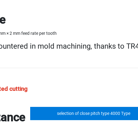
pe
mm × 2 mm feed rate per tooth
ountered in mold machining, thanks to TR4
ted cutting
tance
selection of close pitch type 4000 Type