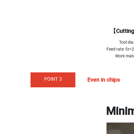
【Cutting
Tool di
Feed rate :fz
Work mate
POINT 3
Even in chips
Minim